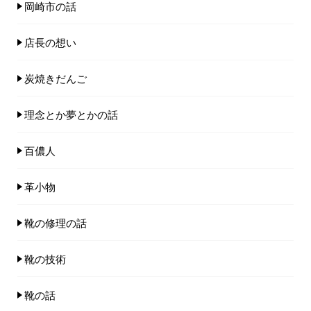
岡崎市の話
店長の想い
炭焼きだんご
理念とか夢とかの話
百儂人
革小物
靴の修理の話
靴の技術
靴の話