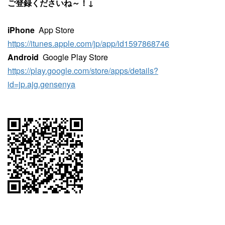
ご登録くださいね～！↓
iPhone
App Store
https://itunes.apple.com/jp/app/id1597868746
Android
Google Play Store
https://play.google.com/store/apps/details?
id=jp.ajg.gensenya