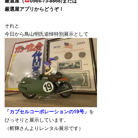
厳選屋（
0564-73-8868)または
厳選屋アプリからどうぞ！
それと
今日から鳥山明氏追悼特別展示として
「カプセルコーポレーションの19号」
を
ひっそりと展示しています。
（斬輝さんよりレンタル展示です）