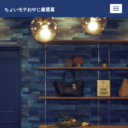
ちょいモテおやじ厳選屋
Toggl
navig