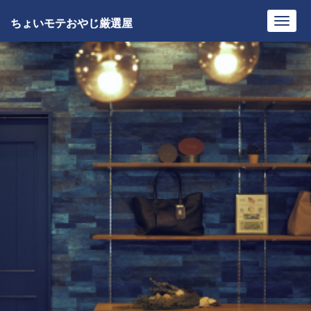
ちょいモテおやじ厳選屋
Toggl
navig