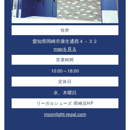
住所
愛知県岡崎市康生通西４－３２⁣
mapを見る
営業時間
10:00～18:00⁣
定休日
水、木曜日
リーガルシューズ 岡崎店HP
moonlight-regal.com