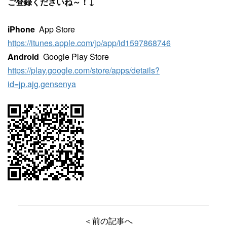
ご登録くださいね～！↓
iPhone
App Store
https://itunes.apple.com/jp/app/id1597868746
Android
Google Play Store
https://play.google.com/store/apps/details?
id=jp.ajg.gensenya
＜前の記事へ