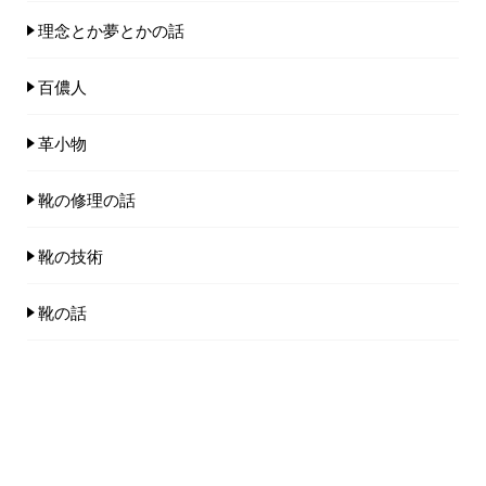
理念とか夢とかの話
百儂人
革小物
靴の修理の話
靴の技術
靴の話