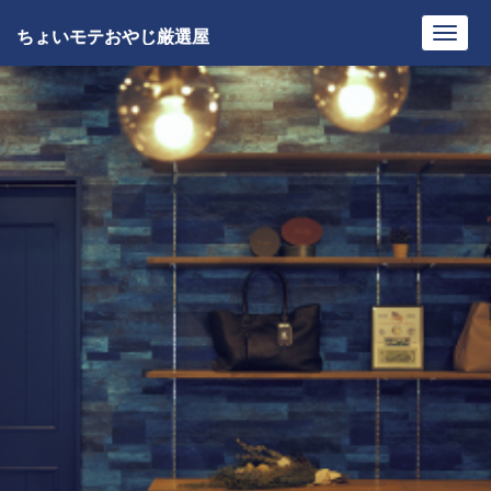
ちょいモテおやじ厳選屋
Toggl
navig