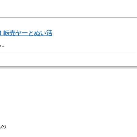
！転売ヤーとぬい活
 –
。
んの