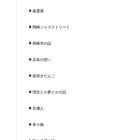
厳選屋
岡崎ジャズストリート
岡崎市の話
店長の想い
炭焼きだんご
理念とか夢とかの話
百儂人
革小物