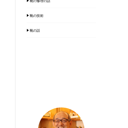
靴の修理の話
靴の技術
靴の話