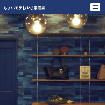
ちょいモテおやじ厳選屋
Toggl
navig