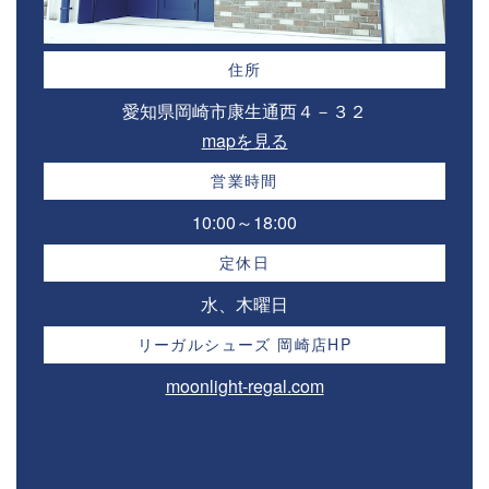
住所
愛知県岡崎市康生通西４－３２⁣
mapを見る
営業時間
10:00～18:00⁣
定休日
水、木曜日
リーガルシューズ 岡崎店HP
moonlight-regal.com