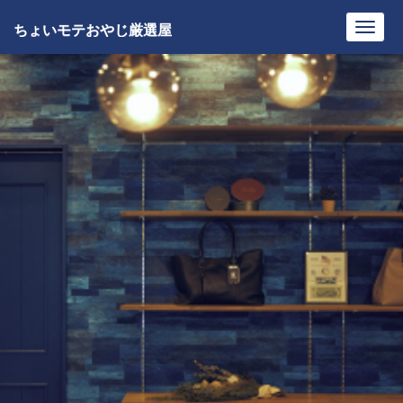
ちょいモテおやじ厳選屋
Toggl
navig