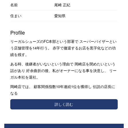
名前
尾崎 正紀
住まい
愛知県
Profile
リーガルシューズのFC本部という部署で スーパーバイザーとい
う店舗管理を14年行う。 赤字で撤退するお店を黒字化などの功
績を残す。
ある時、後継者がいないという理由で 岡崎店を閉めたいという
話があり 紆余曲折の後、私がオーナーになる事を決意し、 リー
ガル本社を退社。
岡崎店では、 顧客関係指数10年連続1位を獲得し 伝説の店長に
なる
詳しく読む