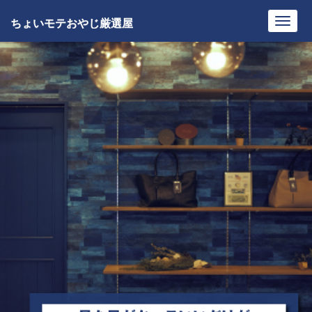
ちょいモテおやじ厳選屋
Toggl
navig