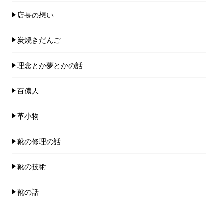
店長の想い
炭焼きだんご
理念とか夢とかの話
百儂人
革小物
靴の修理の話
靴の技術
靴の話