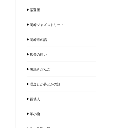
厳選屋
岡崎ジャズストリート
岡崎市の話
店長の想い
炭焼きだんご
理念とか夢とかの話
百儂人
革小物