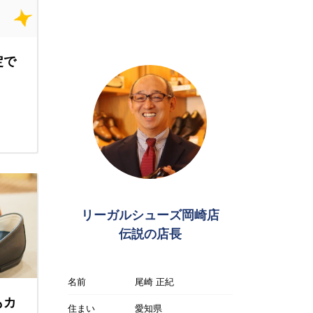
定で
リーガルシューズ岡崎店
伝説の店長
名前
尾崎 正紀
もカ
住まい
愛知県