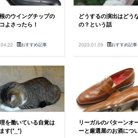
根のウイングチップの
どうするの演出はどう
コよさったら！
の？という話
.04.22
2023.01.09
おすすめ記事
おすすめ記事
理を働いている自覚は
リーガルのパターンオ
す(*_*)
ーと厳選屋のお酒につ