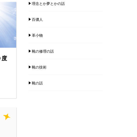
理念とか夢とかの話
百儂人
革小物
靴の修理の話
０度
靴の技術
靴の話