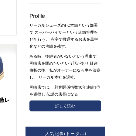
Profile
リーガルシューズのFC本部という部署
で スーパーバイザーという店舗管理を
14年行う。 赤字で撤退するお店を黒字
化などの功績を残す。
ある時、後継者がいないという理由で
岡崎店を閉めたいという話があり 紆余
曲折の後、私がオーナーになる事を決意
し、 リーガル本社を退社。
岡崎店では、 顧客関係指数10年連続1位
を獲得し 伝説の店長になる
激レ
詳しく読む
人気記事(トータル)